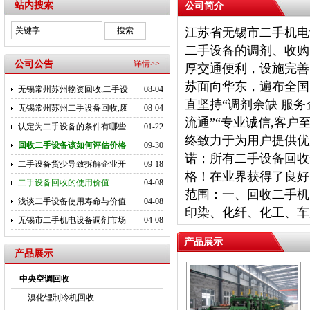
站内搜索
公司简介
江苏省无锡市二手机电
二手设备的调剂、收购
公司公告
详情>>
厚交通便利，设施完善
苏面向华东，遍布全国
无锡常州苏州物资回收,二手设
08-04
直坚持“调剂余缺 服务
无锡常州苏州二手设备回收,废
08-04
流通”“专业诚信,客户
认定为二手设备的条件有哪些
01-22
终致力于为用户提供优
回收二手设备该如何评估价格
09-30
诺；所有二手设备回收
二手设备货少导致拆解企业开
09-18
格！在业界获得了良好
二手设备回收的使用价值
04-08
范围：一、回收二手机
浅谈二手设备使用寿命与价值
04-08
印染、化纤、化工、车
无锡市二手机电设备调剂市场
04-08
制氧机、变压器、配电
产品展示
机、
二、商场、酒店、
产品展示
房等结构拆除工程，三
中央空调回收
资的打包回收。四、回
溴化锂制冷机回收
汽发生炉,中频炉,铸造生