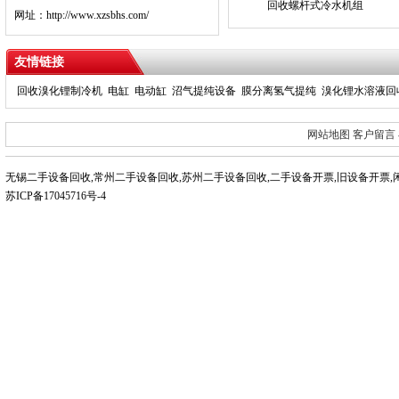
回收螺杆式冷水机组
网址：http://www.xzsbhs.com/
友情链接
回收溴化锂制冷机
电缸
电动缸
沼气提纯设备
膜分离氢气提纯
溴化锂水溶液回
网站地图
客户留言
无锡二手设备回收
,
常州二手设备回收
,
苏州二手设备回收
,
二手设备开票
,
旧设备开票
,
苏ICP备17045716号-4