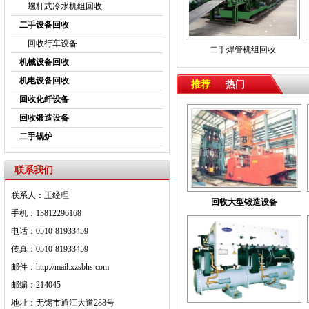
螺杆式冷水机组回收
炉等特种设备。承接倒
二手设备回收
设备的整体收购。拥有
回收行车设备
拆装施工人员!
机
回收化纤设备
二手焊管机组回收
机械设备回收
机电设备回收
推荐
热门
回收化纤设备
回收锻造设备
二手锅炉
联系我们
联系人：王经理
回收大型锻造设备
手机：13812296168
电话：0510-81933459
传真：0510-81933459
邮件：http://mail.xzsbhs.com
邮编：214045
地址：无锡市通江大道288号